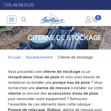
05.49.59.01.20
0
CITERNE DE STOCKAGE
Accueil
Assainissement
Citerne de stockage
Vous possédez une
citerne de stockage
ou un
récupérateur
d
’eau de pluie
et vous avez besoin de
remplacer ou installer une
pompe eau de pluie
? Vous
recherchez une
alarme de mesure
à installer sur votre
citerne
ou encore des
accessoires d’eau de pluie
pour renouveler votre équipement ? Retrouvez
l'ensemble de ces éléments dans cette rubrique :
Pompe de relevage
,
flotteur
, alarme de mesure pour