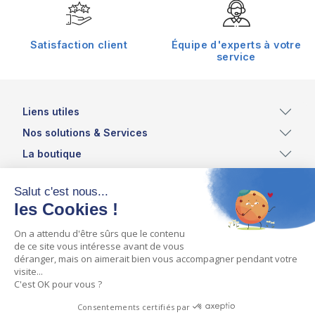
Satisfaction client
Équipe d'experts à votre
service
Liens utiles
Nos solutions & Services
La boutique
Inscrivez vous à notre newsletter et recevez les
dernières actualités et offres du moment !
ASSISTEAUX - ZI DES TRANCHIS - COUHE
86700 VALENCE-EN-POITOU
info@assisteaux.com
05.49.59.01.20