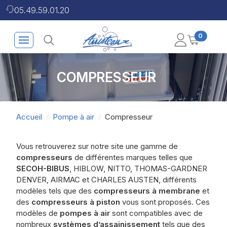
05.49.59.01.20
0
COMPRESSEUR
Accueil
Pompe à air
Compresseur
Vous retrouverez sur notre site une gamme de
compresseurs
de différentes marques telles que
SECOH-BIBUS
, HIBLOW, NITTO, THOMAS-GARDNER
DENVER, AIRMAC et CHARLES AUSTEN, différents
modèles tels que des
compresseurs à membrane
et
des
compresseurs à piston
vous sont proposés. Ces
modèles de
pompes à air
sont compatibles avec de
nombreux
systèmes d’assainissement
tels que des