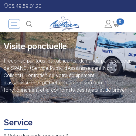
05.49.59.01.20
0
Visite ponctuelle
Préconisé par tous les fabricants, demandé par beaucoup
de SPANC, (Service Public d’Assainissement Non
Collectif), l’entretien de votre équipement
d’assainissement permet de garantir son bon
fonctionnement et la conformité des rejets et de prévenir
les dysfonctionnements qui génèrent nuisances (odeurs,
débordements) et surcoûts. Qu’elle soit annuelle ou
ponctuelle, la maintenance des équipements augmente
considérablement leur durée de vie.
Service
Pour assurer un fonctionnement optimal de vos
* Votre demande concerne ?