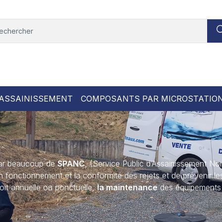
ASSAINISSEMENT
COMPOSANTS PAR MICROSTATIO
par beaucoup de
SPANC
, (Service Public d’Assainissement Non 
 fonctionnement et la conformité des rejets et de prévenir 
oit annuelle ou ponctuelle,
la maintenance
des équipements 