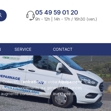
05 49 59 01 20
9h - 12h | 14h - 17h / 16h30 (ven.)
N
SERVICE
CONTACT
Collectif), l’
entretien
de votre
équipement
les dysfonctionnements qui génèrent nuisances
augmente considérablement leur durée de