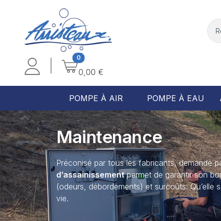
0
0,00 €
POMPE À AIR
POMPE À EAU
Maintenance
Préconisé par tous les fabricants, demandé 
d’assainissement
permet de garantir son bon
(odeurs, débordements) et surcoûts. Qu’elle s
vie.