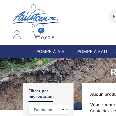
0
0,00 €
POMPE À AIR
POMPE À EAU
Filtrer par
Aucun produ
microstation
Vous recherc
Contactez-nou